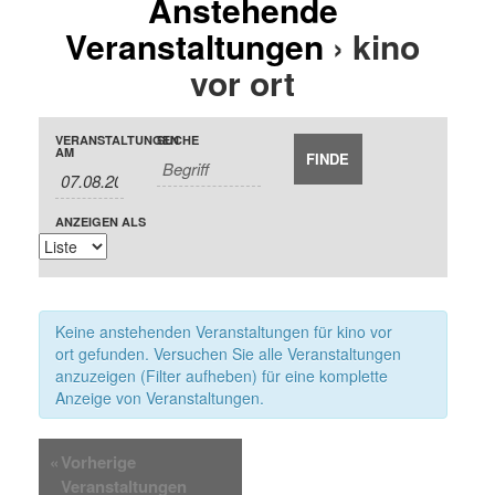
Anstehende
Veranstaltungen
› kino
vor ort
Veranstaltungen
Veranstaltungen
Veranstaltung
VERANSTALTUNGEN
SUCHE
Suche
AM
Suche
Ansichten-
und
Navigation
ANZEIGEN ALS
Ansichten,
Navigation
Keine anstehenden Veranstaltungen für kino vor
ort gefunden. Versuchen Sie alle Veranstaltungen
anzuzeigen (Filter aufheben) für eine komplette
Anzeige von Veranstaltungen.
«
Vorherige
Veranstaltungen