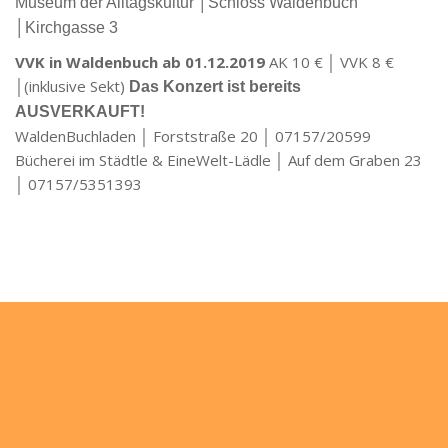
Museum der Alltagskultur │Schloss Waldenbuch
│Kirchgasse 3
VVK in Waldenbuch ab 01.12.2019
AK 10 € │ VVK 8 €
│(inklusive Sekt)
Das Konzert ist bereits
AUSVERKAUFT!
WaldenBuchladen │ Forststraße 20 │ 07157/20599
Bücherei im Städtle & EineWelt-Lädle │ Auf dem Graben 23
│ 07157/5351393